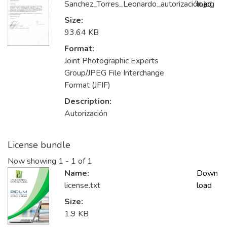
Sanchez_Torres_Leonardo_autorización.jpg
load
Size:
93.64 KB
Format:
Joint Photographic Experts
Group/JPEG File Interchange
Format (JFIF)
Description:
Autorización
License bundle
Now showing
1 - 1 of 1
Name:
Down
license.txt
load
Size:
1.9 KB