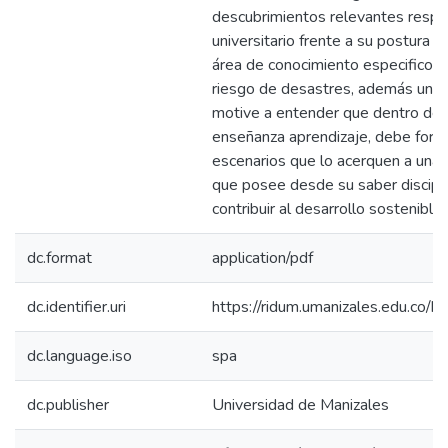
descubrimientos relevantes respe
universitario frente a su postura 
área de conocimiento especifico co
riesgo de desastres, además una r
motive a entender que dentro de
enseñanza aprendizaje, debe form
escenarios que lo acerquen a una i
que posee desde su saber discipli
contribuir al desarrollo sostenible.
dc.format
application/pdf
dc.identifier.uri
https://ridum.umanizales.edu.co
dc.language.iso
spa
dc.publisher
Universidad de Manizales