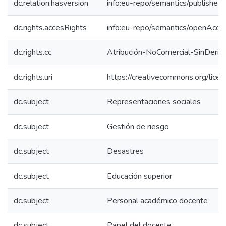
dc.relation.hasversion
info:eu-repo/semantics/published
dc.rights.accesRights
info:eu-repo/semantics/openAcce
dc.rights.cc
Atribución-NoComercial-SinDeriv
dc.rights.uri
https://creativecommons.org/lice
dc.subject
Representaciones sociales
dc.subject
Gestión de riesgo
dc.subject
Desastres
dc.subject
Educación superior
dc.subject
Personal académico docente
dc.subject
Papel del docente