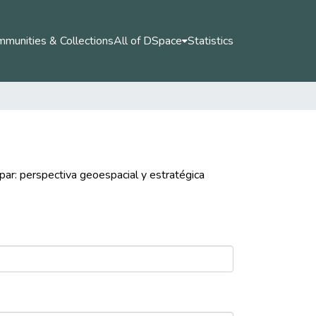
munities & Collections
All of DSpace
Statistics
upar: perspectiva geoespacial y estratégica