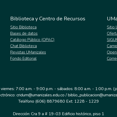
Biblioteca y Centro de Recursos
UMa
Sitio Biblioteca
Sitio
Bases de datos
Ofert
Catálogo Público (OPAC)
SIGU
Chat Biblioteca
Campu
Revistas UManizales
Open
Fondo Editorial
Corre
 viernes: 7:00 a.m. - 9:00 p.m. - sábados: 8:00 a.m. - 1:00 p.m. (
ectrónico: cridum@umanizales.edu.co / biblio_publicacion@umaniza
Teléfono (606) 8879680 Ext: 1228 - 1229
Dirección: Cra 9 a # 19-03 Edificio histórico, piso 1