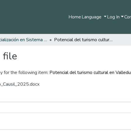
Home
Language
Log In
Com
Especialización en Sistema de Información Geográfica
Potencial del turismo cultural en Valledupar: perspectiva geoespacial y estratégica
file
y for the following item:
Potencial del turismo cultural en Valled
mo_Causil_2025.docx