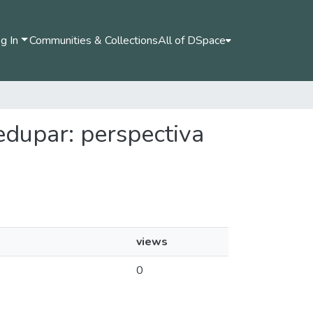
g In
Communities & Collections
All of DSpace
ledupar: perspectiva
views
0