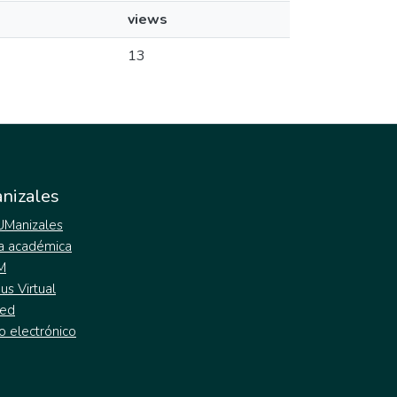
views
13
nizales
 UManizales
a académica
M
s Virtual
ed
o electrónico