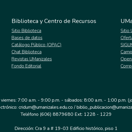
Biblioteca y Centro de Recursos
UMa
Sitio Biblioteca
Sitio
Bases de datos
Ofert
Catálogo Público (OPAC)
SIGU
Chat Biblioteca
Campu
Revistas UManizales
Open
Fondo Editorial
Corre
 viernes: 7:00 a.m. - 9:00 p.m. - sábados: 8:00 a.m. - 1:00 p.m. (
ectrónico: cridum@umanizales.edu.co / biblio_publicacion@umaniza
Teléfono (606) 8879680 Ext: 1228 - 1229
Dirección: Cra 9 a # 19-03 Edificio histórico, piso 1