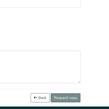
Back
Request copy