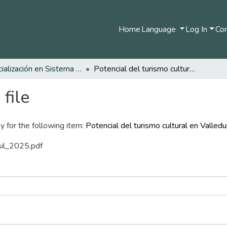
Home
Language
Log In
Com
Especialización en Sistema de Información Geográfica
Potencial del turismo cultural en Valledupar: perspectiva geoespacial y estratégica
file
y for the following item:
Potencial del turismo cultural en Valled
sil_2025.pdf