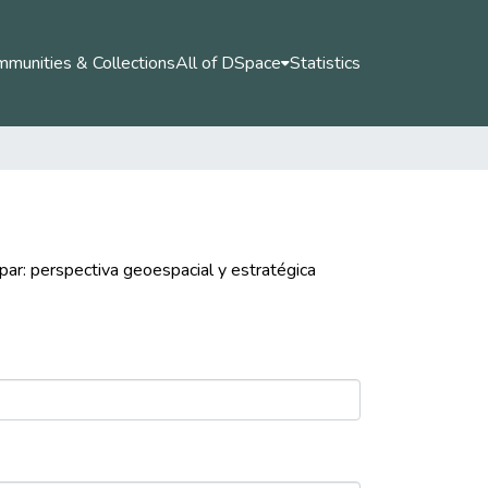
munities & Collections
All of DSpace
Statistics
upar: perspectiva geoespacial y estratégica