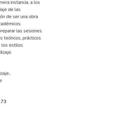
era instancia, a los
aje de las
sión de ser una obra
 académicos
reparar las sesiones
 teóricos, prácticos
 los estilos
izaje.
zaje.
,
je
273