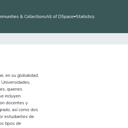
munities & Collections
All of DSpace
Statistics
e, en su globalidad,
 Universidades,
tes, quienes
se incluyen
aron docentes y
grado, así como dos
por estudiantes de
os tipos de