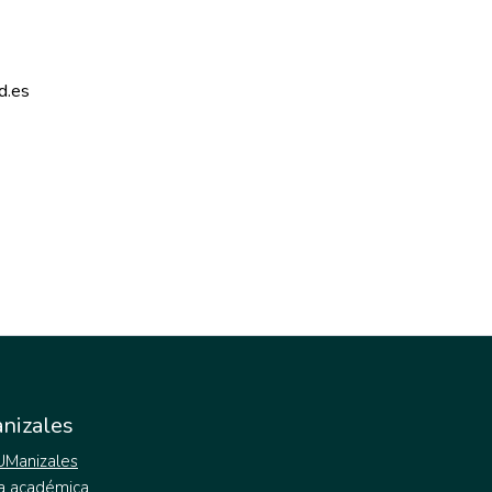
d.es 
nizales
 UManizales
a académica