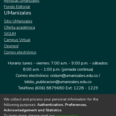
Revistas UManizales
Fondo Editorial
UManizales
Sitio UManizales
Oferta académica
SIGUM
Campus Virtual
Opened
Correo electrónico
Horario: lunes - viernes: 7:00 a.m. - 9:00 p.m. - sábados:
8:00 a.m. - 1:00 p.m. (jornada continua)
Correo electrónico: cridum@umanizales.edu.co /
biblio_publicacion@umanizales.edu.co
Teléfono (606) 8879680 Ext: 1228 - 1229
We collect and process your personal information for the
Dirección: Cra 9 a # 19-03 Edificio histórico, piso 1
following purposes:
Authentication, Preferences,
Manizales, Caldas
Acknowledgement and Statistics
.
Colombia.
To learn more, please read our
privacy policy
.