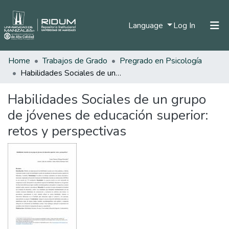
(current)
Language
Log In
Home
Trabajos de Grado
Pregrado en Psicología
Home
Habilidades Sociales de un grupo de jóvenes de educación superior: retos y perspectivas
Communities & Collections
Habilidades Sociales de un grupo
All of DSpace
de jóvenes de educación superior:
Statistics
retos y perspectivas