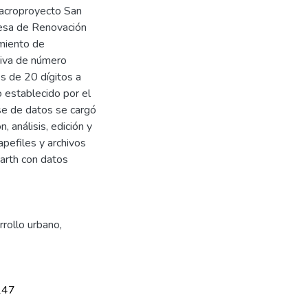
Macroproyecto San
resa de Renovación
amiento de
tiva de número
es de 20 dígitos a
 establecido por el
se de datos se cargó
, análisis, edición y
apefiles y archivos
Earth con datos
rollo urbano
,
147