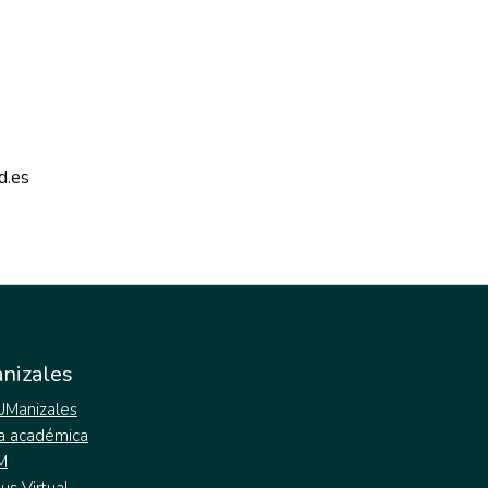
d.es 
nizales
 UManizales
a académica
M
s Virtual