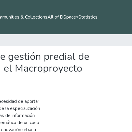
munities & Collections
All of DSpace
Statistics
e gestión predial de
 el Macroproyecto
ecesidad de aportar
e la especialización
mas de información
 temática de un caso
 renovación urbana