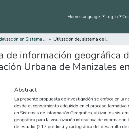
Home
Language
Log In
Com
Especialización en Sistema de Información Geográfica
Utilización del sistema de información geográfica de gestión predial de la Empresa de Renovación Urbana de Manizales en el Macroproyecto San José
ma de información geográfica d
ción Urbana de Manizales en
Abstract
La presente propuesta de investigación se enfoca en la n
desde el conocimiento adquirido en el proceso formativo d
en Sistemas de Información Geográfica, utilizar los siste
geográfica para la visualización interactiva de información
de estudio (317 predios) y cartográfica del desarrollo de