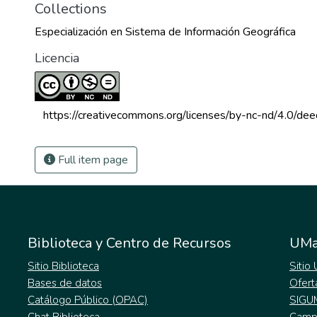
Collections
Especialización en Sistema de Información Geográfica
Licencia
 https://creativecommons.org/licenses/by-nc-nd/4.0/dee
Full item page
Biblioteca y Centro de Recursos
UMa
Sitio Biblioteca
Sitio
Bases de datos
Ofert
Catálogo Público (OPAC)
SIGU
Chat Biblioteca
Campu