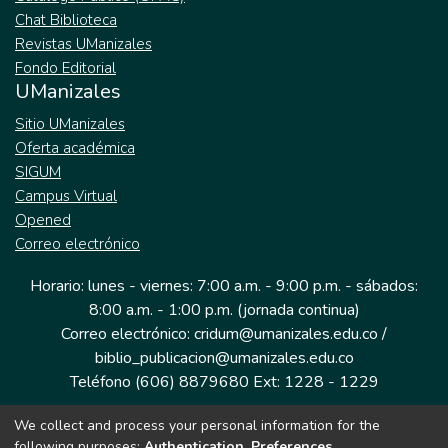
Chat Biblioteca
Revistas UManizales
Fondo Editorial
UManizales
Sitio UManizales
Oferta académica
SIGUM
Campus Virtual
Opened
Correo electrónico
Horario: lunes - viernes: 7:00 a.m. - 9:00 p.m. - sábados:
8:00 a.m. - 1:00 p.m. (jornada continua)
Correo electrónico: cridum@umanizales.edu.co /
biblio_publicacion@umanizales.edu.co
Teléfono (606) 8879680 Ext: 1228 - 1229
We collect and process your personal information for the
Dirección: Cra 9 a # 19-03 Edificio histórico, piso 1
following purposes:
Authentication, Preferences,