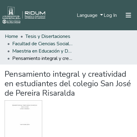
(current)
Language
Log In
Home
Tesis y Disertaciones
Home
Facultad de Ciencias Sociales y Humanas
Communities & Collections
Maestria en Educación y Desarrollo Humano
Pensamiento integral y creatividad en estudiantes del colegio San José de Pereira Risaralda
All of DSpace
Pensamiento integral y creatividad
Statistics
en estudiantes del colegio San José
de Pereira Risaralda