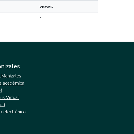
views
1
nizales
 UManizales
a académica
M
s Virtual
ed
o electrónico