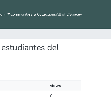
g In
Communities & Collections
All of DSpace
 estudiantes del
views
0