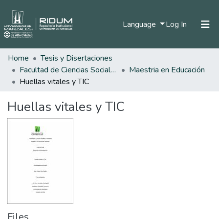
(current)
Language
Log In
Home
Tesis y Disertaciones
Home
Facultad de Ciencias Sociales y Humanas
Maestria en Educación
Communities & Collections
Huellas vitales y TIC
All of DSpace
Huellas vitales y TIC
Statistics
Files