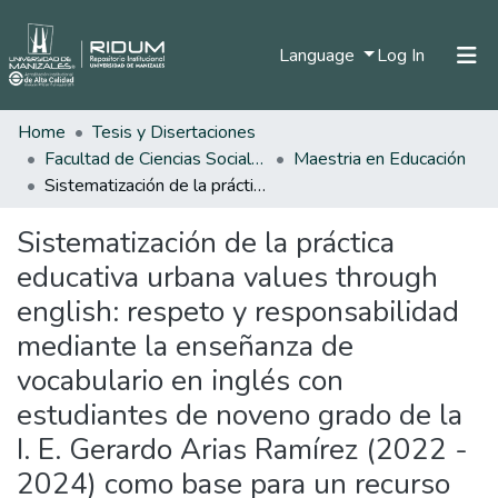
(current)
Language
Log In
Home
Tesis y Disertaciones
Home
Facultad de Ciencias Sociales y Humanas
Maestria en Educación
Communities & Collections
Sistematización de la práctica educativa urbana values through english: respeto y responsabilidad mediante la enseñanza de vocabulario en inglés con estudiantes de noveno grado de la I. E. Gerardo Arias Ramírez (2022 - 2024) como base para un recurso pedagógico replicable en la I. E. Fortunato Gaviria Botero
All of DSpace
Sistematización de la práctica
Statistics
educativa urbana values through
english: respeto y responsabilidad
mediante la enseñanza de
vocabulario en inglés con
estudiantes de noveno grado de la
I. E. Gerardo Arias Ramírez (2022 -
2024) como base para un recurso