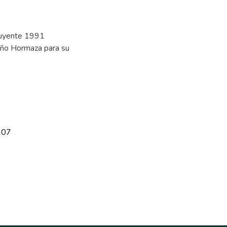
tuyente 1991
iño Hormaza para su
107