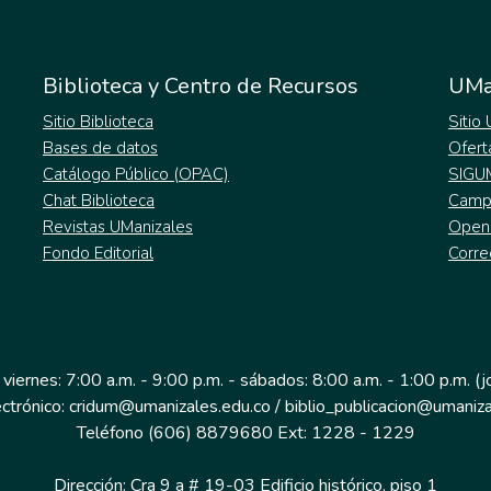
Biblioteca y Centro de Recursos
UMa
Sitio Biblioteca
Sitio
Bases de datos
Ofert
Catálogo Público (OPAC)
SIGU
Chat Biblioteca
Campu
Revistas UManizales
Open
Fondo Editorial
Corre
 viernes: 7:00 a.m. - 9:00 p.m. - sábados: 8:00 a.m. - 1:00 p.m. (
ectrónico: cridum@umanizales.edu.co / biblio_publicacion@umaniza
Teléfono (606) 8879680 Ext: 1228 - 1229
Dirección: Cra 9 a # 19-03 Edificio histórico, piso 1