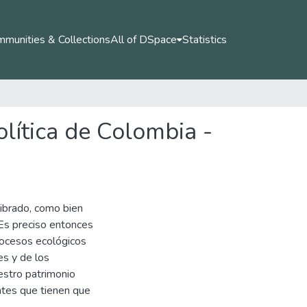
munities & Collections
All of DSpace
Statistics
olítica de Colombia -
ibrado, como bien
 Es preciso entonces
rocesos ecológicos
es y de los
estro patrimonio
entes que tienen que