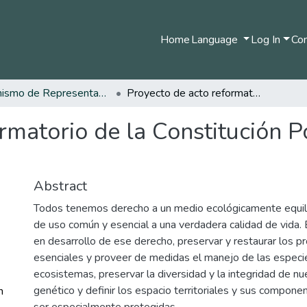
Home
Language
Log In
Com
Organismo de Representantes Constituyente
Proyecto de acto reformatorio de la Constitución Política de Colombia - 8 de marzo de 1991
rmatorio de la Constitución P
Abstract
Todos tenemos derecho a un medio ecológicamente equil
de uso común y esencial a una verdadera calidad de vida.
en desarrollo de ese derecho, preservar y restaurar los p
esenciales y proveer de medidas el manejo de las especi
ecosistemas, preservar la diversidad y la integridad de nu
genético y definir los espacio territoriales y sus compon
n
ser especialmente protegidas