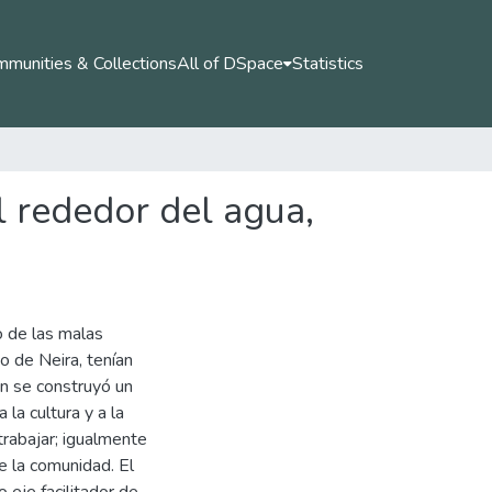
munities & Collections
All of DSpace
Statistics
l rededor del agua,
o de las malas
 de Neira, tenían
ón se construyó un
 la cultura y a la
rabajar; igualmente
e la comunidad. El
eje facilitador de