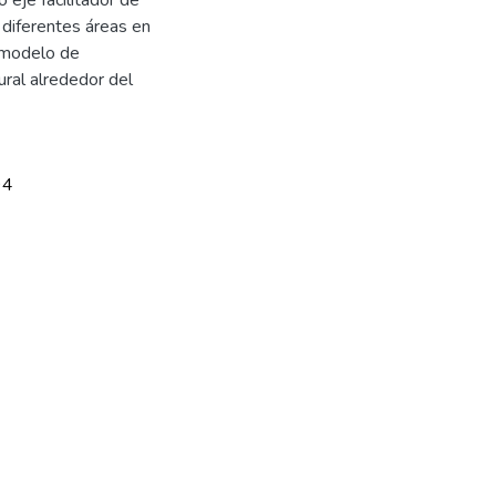
 diferentes áreas en
l modelo de
ural alrededor del
94