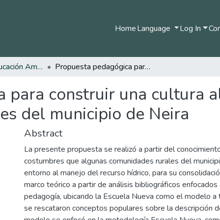
Home
Language
Log In
Com
Pregrado en Educación Ambiental
Propuesta pedagógica para construir una cultura al rededor del agua, en comunidades rurales del municipio de Neira
para construir una cultura a
es del municipio de Neira
Abstract
La presente propuesta se realizó a partir del conocimient
costumbres que algunas comunidades rurales del municipio
entorno al manejo del recurso hídrico, para su consolidaci
marco teórico a partir de análisis bibliográficos enfocados a
pedagogía, ubicando la Escuela Nueva como el modelo a t
se rescataron conceptos populares sobre la descripción d
modelo se enfocó en la metodología Escuela Nueva, como 