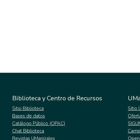
Biblioteca y Centro de Recursos
UMa
Sitio Biblioteca
Sitio
Bases de datos
Ofert
Catálogo Público (OPAC)
SIGU
Chat Biblioteca
Campu
Revistas UManizales
Open