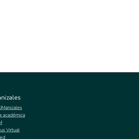
nizales
 UManizales
a académica
M
s Virtual
ed