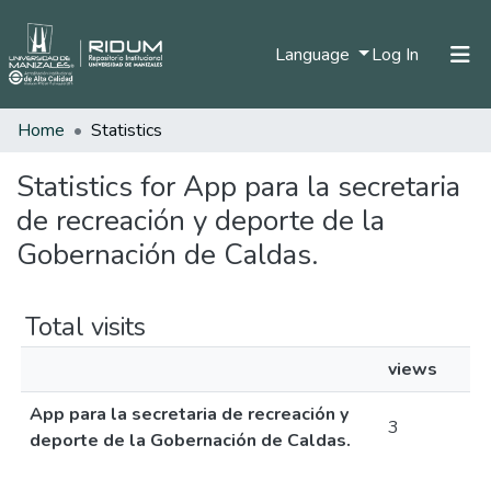
(current)
Language
Log In
Home
Statistics
Home
Communities & Collections
Statistics for App para la secretaria
de recreación y deporte de la
All of DSpace
Gobernación de Caldas.
Total visits
views
App para la secretaria de recreación y
3
deporte de la Gobernación de Caldas.