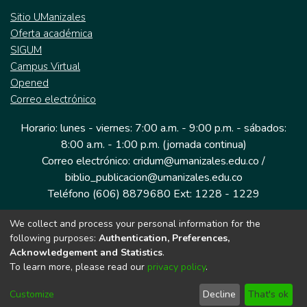
Sitio UManizales
Oferta académica
SIGUM
Campus Virtual
Opened
Correo electrónico
Horario: lunes - viernes: 7:00 a.m. - 9:00 p.m. - sábados:
8:00 a.m. - 1:00 p.m. (jornada continua)
Correo electrónico: cridum@umanizales.edu.co /
biblio_publicacion@umanizales.edu.co
Teléfono (606) 8879680 Ext: 1228 - 1229
We collect and process your personal information for the
Dirección: Cra 9 a # 19-03 Edificio histórico, piso 1
following purposes:
Authentication, Preferences,
Manizales, Caldas
Acknowledgement and Statistics
.
Colombia.
To learn more, please read our
privacy policy
.
Customize
Decline
That's ok
Tecnología DSpace implementada por