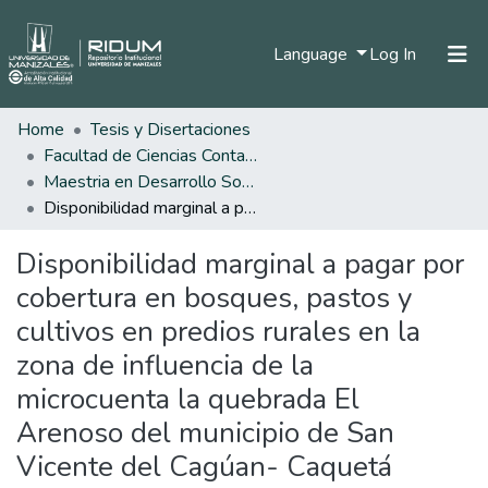
(current)
Language
Log In
Home
Tesis y Disertaciones
Home
Facultad de Ciencias Contables Económicas y Administrativas
Communities & Collections
Maestria en Desarrollo Sostenible y Medio Ambiente
Disponibilidad marginal a pagar por cobertura en bosques, pastos y cultivos en predios rurales en la zona de influencia de la microcuenta la quebrada El Arenoso del municipio de San Vicente del Cagúan- Caquetá
All of DSpace
Disponibilidad marginal a pagar por
Statistics
cobertura en bosques, pastos y
cultivos en predios rurales en la
zona de influencia de la
microcuenta la quebrada El
Arenoso del municipio de San
Vicente del Cagúan- Caquetá