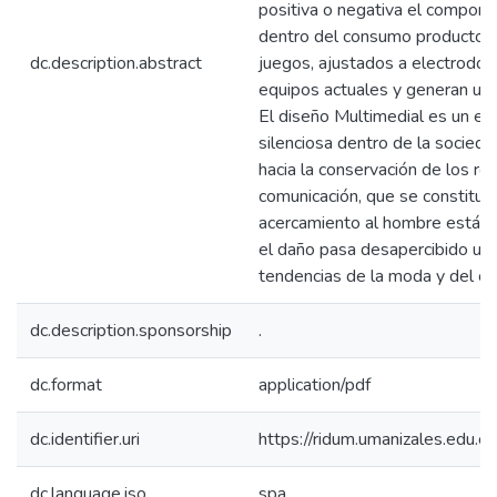
positiva o negativa el comport
dentro del consumo productos 
dc.description.abstract
juegos, ajustados a electrodo
equipos actuales y generan un
El diseño Multimedial es un e
silenciosa dentro de la socieda
hacia la conservación de los rec
comunicación, que se constituy
acercamiento al hombre está su
el daño pasa desapercibido uni
tendencias de la moda y del 
dc.description.sponsorship
.
dc.format
application/pdf
dc.identifier.uri
https://ridum.umanizales.edu
dc.language.iso
spa