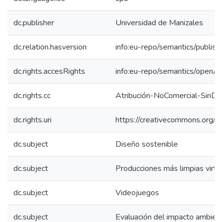
dc.publisher
Universidad de Manizales
dc.relation.hasversion
info:eu-repo/semantics/publis
dc.rights.accesRights
info:eu-repo/semantics/openA
dc.rights.cc
Atribución-NoComercial-SinDe
dc.rights.uri
https://creativecommons.org/l
dc.subject
Diseño sostenible
dc.subject
Producciones más limpias virt
dc.subject
Videojuegos
dc.subject
Evaluación del impacto ambien