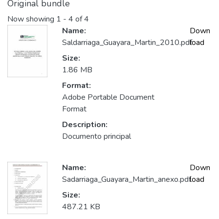
Original bundle
Now showing
1 - 4 of 4
Name:
Down
Saldarriaga_Guayara_Martin_2010.pdf
load
Size:
1.86 MB
Format:
Adobe Portable Document
Format
Description:
Documento principal
Name:
Down
Sadarriaga_Guayara_Martin_anexo.pdf
load
Size:
487.21 KB