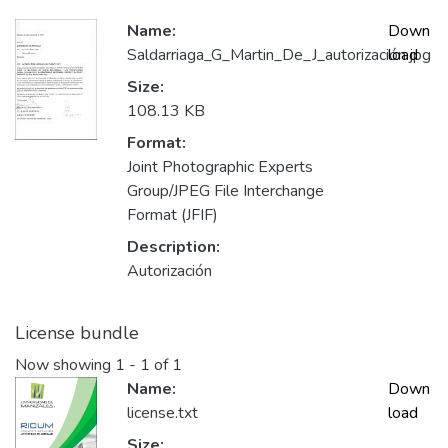
Name:
Down
Saldarriaga_G_Martin_De_J_autorización.jpg
load
Size:
108.13 KB
Format:
Joint Photographic Experts
Group/JPEG File Interchange
Format (JFIF)
Description:
Autorización
License bundle
Now showing
1 - 1 of 1
Name:
Down
license.txt
load
Size: