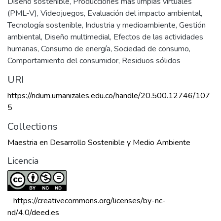
Diseño sostenible
,
Producciones más limpias virtuales
(PML-V)
,
Videojuegos
,
Evaluación del impacto ambiental
,
Tecnología sostenible
,
Industria y medioambiente
,
Gestión
ambiental
,
Diseño multimedial
,
Efectos de las actividades
humanas
,
Consumo de energía
,
Sociedad de consumo
,
Comportamiento del consumidor
,
Residuos sólidos
URI
https://ridum.umanizales.edu.co/handle/20.500.12746/107
5
Collections
Maestria en Desarrollo Sostenible y Medio Ambiente
Licencia
 https://creativecommons.org/licenses/by-nc-
nd/4.0/deed.es 