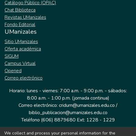
Catálogo Público (OPAC)
Chat Biblioteca
Revistas UManizales
Fondo Editorial
UManizales
Sitio UManizales
Oferta académica
SIGUM
Campus Virtual
Opened
Correo electrónico
Horario: lunes - viernes: 7:00 a.m. - 9:00 p.m. - sábados:
8:00 a.m. - 1:00 p.m. (jornada continua)
Correo electrónico: cridum@umanizales.edu.co /
biblio_publicacion@umanizales.edu.co
Teléfono (606) 8879680 Ext: 1228 - 1229
We collect and process your personal information for the
Dirección: Cra 9 a # 19-03 Edificio histórico, piso 1