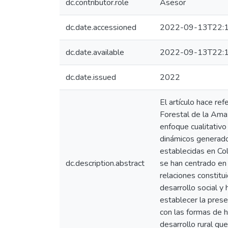
dc.contributor.role
Asesor
dc.date.accessioned
2022-09-13T22:1
dc.date.available
2022-09-13T22:1
dc.date.issued
2022
El artículo hace re
Forestal de la Amaz
enfoque cualitativo
dinámicos generado
establecidas en Col
dc.description.abstract
se han centrado en 
relaciones constitui
desarrollo social y
establecer la pres
con las formas de ha
desarrollo rural qu