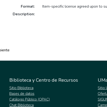
Format:
Item-specific license agreed upon to s
Description:
biente
Biblioteca y Centro de Recursos
UMa
Sitio Biblioteca
Sitio
Bases de datos
Ofert
Catálogo Público (OPAC)
SIGU
Chat Biblioteca
Campu