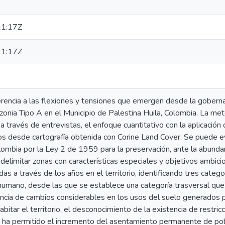
1:17Z
1:17Z
ferencia a las flexiones y tensiones que emergen desde la gober
onia Tipo A en el Municipio de Palestina Huila, Colombia. La meto
 a través de entrevistas, el enfoque cuantitativo con la aplicació
s desde cartografía obtenida con Corine Land Cover. Se puede ev
ombia por la Ley 2 de 1959 para la preservación, ante la abundant
delimitar zonas con características especiales y objetivos ambi
das a través de los años en el territorio, identificando tres categor
 humano, desde las que se establece una categoría trasversal que 
encia de cambios considerables en los usos del suelo generados p
bitar el territorio, el desconocimiento de la existencia de restric
e ha permitido el incremento del asentamiento permanente de pob