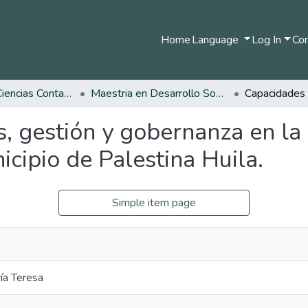
Home
Language
Log In
Com
Facultad de Ciencias Contables Económicas y Administrativas
Maestria en Desarrollo Sostenible y Medio Ambiente
 gestión y gobernanza en la r
cipio de Palestina Huila.
Simple item page
ía Teresa