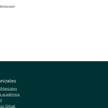
ubmission
nizales
 UManizales
a académica
M
s Virtual