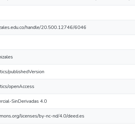
nizales.edu.co/handle/20.500.12746/6046
izales
tics/publishedVersion
ntics/openAccess
cial-SinDerivadas 4.0
mmons.org/licenses/by-nc-nd/4.0/deed.es