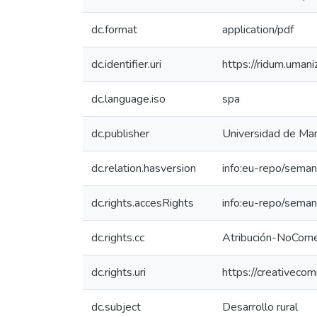
dc.format
application/pdf
dc.identifier.uri
https://ridum.uma
dc.language.iso
spa
dc.publisher
Universidad de Man
dc.relation.hasversion
info:eu-repo/seman
dc.rights.accesRights
info:eu-repo/sema
dc.rights.cc
Atribución-NoComer
dc.rights.uri
https://creativeco
dc.subject
Desarrollo rural