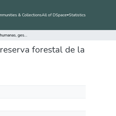
munities & Collections
All of DSpace
Statistics
Capacidades humanas, gestión y gobernanza en la reserva forestal de la Amazonia tipo A, Municipio de Palestina Huila.
eserva forestal de la