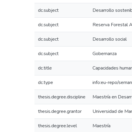
dc.subject
Desarrollo sosteni
dc.subject
Reserva Forestal A
dc.subject
Desarrollo social
dc.subject
Gobernanza
dc.title
Capacidades humanas
dc.type
info:eu-repo/semant
thesis.degree.discipline
Maestría en Desarr
thesis.degree.grantor
Universidad de Man
thesis.degree.level
Maestría