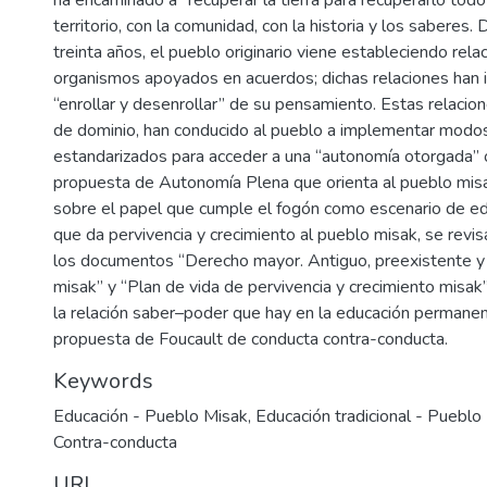
territorio, con la comunidad, con la historia y los saberes.
treinta años, el pueblo originario viene estableciendo rela
organismos apoyados en acuerdos; dichas relaciones han i
“enrollar y desenrollar” de su pensamiento. Estas relacio
de dominio, han conducido al pueblo a implementar modos
estandarizados para acceder a una “autonomía otorgada” 
propuesta de Autonomía Plena que orienta al pueblo misa
sobre el papel que cumple el fogón como escenario de e
que da pervivencia y crecimiento al pueblo misak, se revi
los documentos “Derecho mayor. Antiguo, preexistente y 
misak” y “Plan de vida de pervivencia y crecimiento misa
la relación saber–poder que hay en la educación permanen
propuesta de Foucault de conducta contra-conducta.
Keywords
Educación - Pueblo Misak
,
Educación tradicional - Pueblo
Contra-conducta
URI