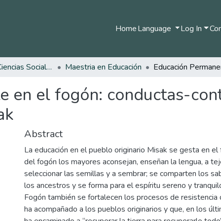
Home
Language
Log In
Com
Facultad de Ciencias Sociales y Humanas
Maestria en Educación
 en el fogón: conductas-con
ak
Abstract
La educación en el pueblo originario Misak se gesta en el
del fogón los mayores aconsejan, enseñan la lengua, a tejer
seleccionar las semillas y a sembrar; se comparten los s
los ancestros y se forma para el espíritu sereno y tranqui
Fogón también se fortalecen los procesos de resistencia 
ha acompañado a los pueblos originarios y que, en los últi
ha encaminado a “recuperar la tierra para recuperarlo todo”: