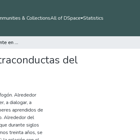
munities & Collections
All of DSpace
Statistics
Educación Permanente en el fogón: conductas-contraconductas del pueblo originario Misak
traconductas del
 fogón. Alrededor
, a dialogar, a
aberes aprendidos de
lo. Alrededor del
que durante siglos
mos treinta años, se
 la relación con el