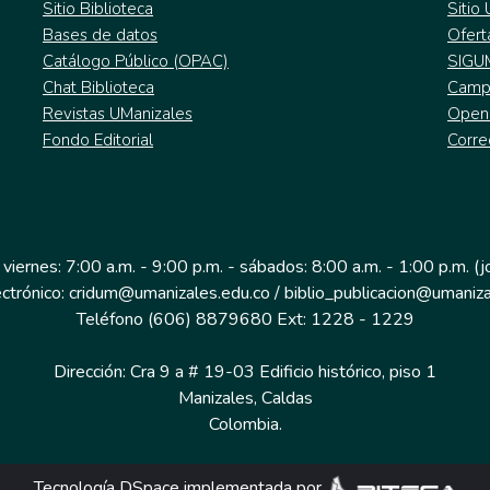
Sitio Biblioteca
Sitio
Bases de datos
Ofert
Catálogo Público (OPAC)
SIGU
Chat Biblioteca
Campu
Revistas UManizales
Open
Fondo Editorial
Corre
 viernes: 7:00 a.m. - 9:00 p.m. - sábados: 8:00 a.m. - 1:00 p.m. (
ectrónico: cridum@umanizales.edu.co / biblio_publicacion@umaniza
Teléfono (606) 8879680 Ext: 1228 - 1229
Dirección: Cra 9 a # 19-03 Edificio histórico, piso 1
Manizales, Caldas
Colombia.
Tecnología DSpace implementada por