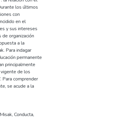
 Durante los últimos
ciones con
ncidido en el
nes y sus intereses
 de organización
opuesta a la
k. Para indagar
ducación permanente
san principalmente
vigente de los
k”. Para comprender
te, se acude a la
 Misak
,
Conducta
,