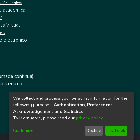
 UManizales
a académica
M
s Virtual
ed
o electrónico
jornada continua)
les.edu.co
We collect and process your personal information for the
following purposes:
Authentication, Preferences,
Acknowledgement and Statistics
.
To learn more, please read our
privacy policy
.
Customize
Decline
That's ok