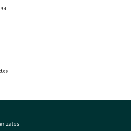
234
d.es 
nizales