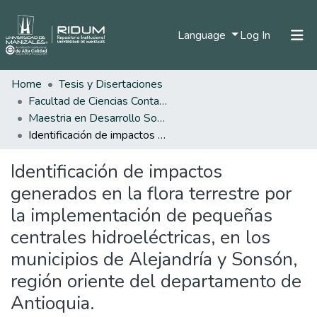
(current)
Language
Log In
Home
Tesis y Disertaciones
Home
Facultad de Ciencias Contables Económicas y Administrativas
Communities & Collections
Maestria en Desarrollo Sostenible y Medio Ambiente
Identificación de impactos generados en la flora terrestre por la implementación de pequeñas centrales hidroeléctricas, en los municipios de Alejandría y Sonsón, región oriente del departamento de Antioquia.
All of DSpace
Identificación de impactos
Statistics
generados en la flora terrestre por
la implementación de pequeñas
centrales hidroeléctricas, en los
municipios de Alejandría y Sonsón,
región oriente del departamento de
Antioquia.