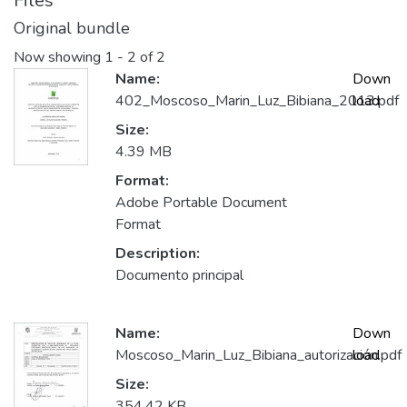
Files
Original bundle
Now showing
1 - 2 of 2
Name:
Down
402_Moscoso_Marin_Luz_Bibiana_2013.pdf
load
Size:
4.39 MB
Format:
Adobe Portable Document
Format
Description:
Documento principal
Name:
Down
Moscoso_Marin_Luz_Bibiana_autorización.pdf
load
Size:
354.42 KB