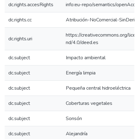
dc.rights.accesRights
info:eu-repo/semantics/openAcce
dc.rights.cc
Atribución-NoComercial-SinDeriv
https://creativecommons.org/lice
dc.rights.uri
nd/4.0/deed.es
dc.subject
Impacto ambiental
dc.subject
Energía limpia
dc.subject
Pequeña central hidroeléctrica
dc.subject
Coberturas vegetales
dc.subject
Sonsón
dc.subject
Alejandría