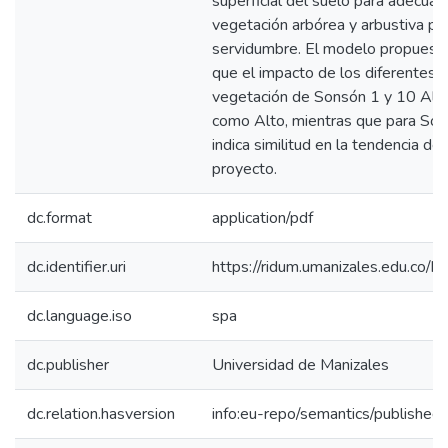
superficial del suelo para adecuac
vegetación arbórea y arbustiva par
servidumbre. El modelo propuesto
que el impacto de los diferentes 
vegetación de Sonsón 1 y 10 Aleja
como Alto, mientras que para Son
indica similitud en la tendencia d
proyecto.
dc.format
application/pdf
dc.identifier.uri
https://ridum.umanizales.edu.co
dc.language.iso
spa
dc.publisher
Universidad de Manizales
dc.relation.hasversion
info:eu-repo/semantics/published