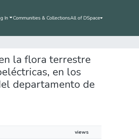
g In
Communities & Collections
All of DSpace
n la flora terrestre
léctricas, en los
 del departamento de
views