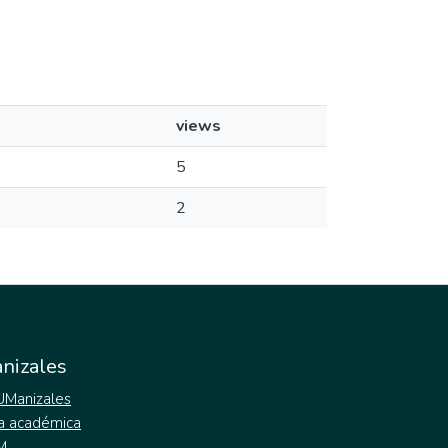
views
5
2
nizales
 UManizales
a académica
M