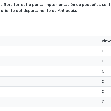
a flora terrestre por la implementación de pequeñas centr
n oriente del departamento de Antioquia.
view
0
0
0
0
0
0