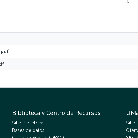
0
.pdf
df
Biblioteca y Centro de Recursos
UMa
Sitio Biblioteca
Sitio
Bases de datos
Ofert
Catálogo Público (OPAC)
SIGU