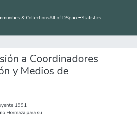
munities & Collections
All of DSpace
Statistics
visión a Coordinadores
ión y Medios de
tuyente 1991
iño Hormaza para su