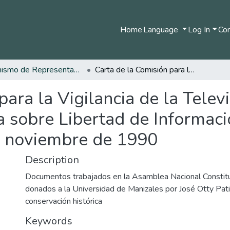
Home
Language
Log In
Com
Organismo de Representantes Constituyente
Carta de la Comisión para la Vigilancia de la Televisión a Coordinadores Comisión Preparatoria sobre Libertad de Información y Medios de Comunicación - 13 de noviembre de 1990
para la Vigilancia de la Tele
a sobre Libertad de Informac
e noviembre de 1990
Description
Documentos trabajados en la Asamblea Nacional Consti
donados a la Universidad de Manizales por José Otty Pat
conservación histórica
Keywords