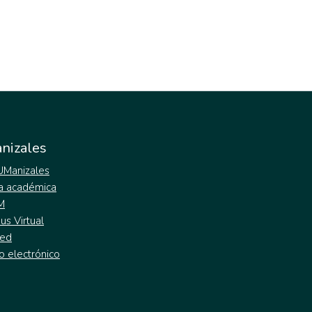
nizales
 UManizales
a académica
M
s Virtual
ed
o electrónico