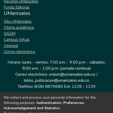
Revistas UManizales
Fondo Editorial
UManizales
Sitio UManizales
Oferta académica
SIGUM
Campus Virtual
Opened
Correo electrónico
Horario: lunes - viernes: 7:00 a.m. - 9:00 p.m. - sábados:
8:00 a.m. - 1:00 p.m. (jornada continua)
Correo electrónico: cridum@umanizales.edu.co /
biblio_publicacion@umanizales.edu.co
Teléfono (606) 8879680 Ext: 1228 - 1229
We collect and process your personal information for the
Dirección: Cra 9 a # 19-03 Edificio histórico, piso 1
following purposes:
Authentication, Preferences,
Manizales, Caldas
Acknowledgement and Statistics
.
Colombia.