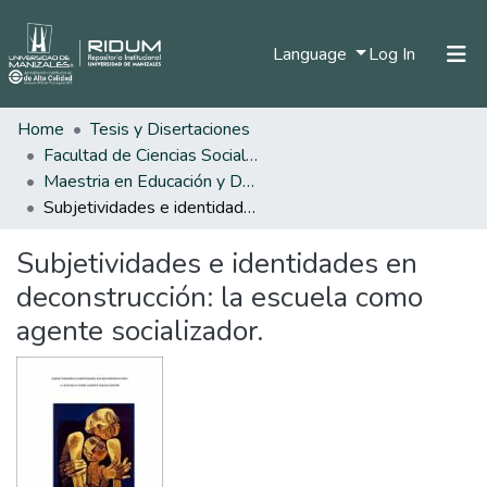
(current)
Language
Log In
Home
Tesis y Disertaciones
Home
Facultad de Ciencias Sociales y Humanas
Communities & Collections
Maestria en Educación y Desarrollo Humano
Subjetividades e identidades en deconstrucción: la escuela como agente socializador.
All of DSpace
Subjetividades e identidades en
Statistics
deconstrucción: la escuela como
agente socializador.