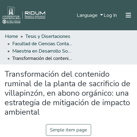
(current)
Language
Log In
Home
Tesis y Disertaciones
Home
Facultad de Ciencias Contables Económicas y Administrativas
Communities & Collections
Maestria en Desarrollo Sostenible y Medio Ambiente
Transformación del contenido ruminal de la planta de sacrificio de villapinzón, en abono orgánico: una estrategia de mitigación de impacto ambiental
All of DSpace
Transformación del contenido
Statistics
ruminal de la planta de sacrificio de
villapinzón, en abono orgánico: una
estrategia de mitigación de impacto
ambiental
Simple item page