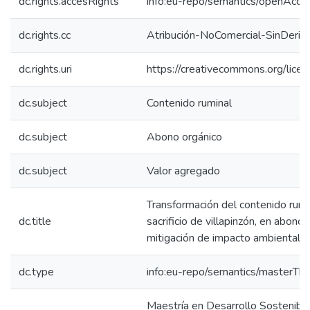
dc.rights.accesRights
info:eu-repo/semantics/openAcce
dc.rights.cc
Atribución-NoComercial-SinDeriv
dc.rights.uri
https://creativecommons.org/lice
dc.subject
Contenido ruminal
dc.subject
Abono orgánico
dc.subject
Valor agregado
Transformación del contenido rumi
dc.title
sacrificio de villapinzón, en abono
mitigación de impacto ambiental
dc.type
info:eu-repo/semantics/masterThe
Maestría en Desarrollo Sostenibl