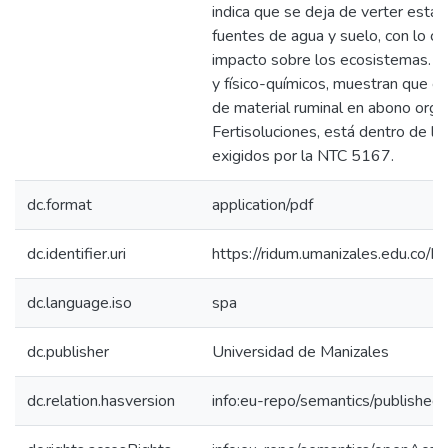
indica que se deja de verter esta 
fuentes de agua y suelo, con lo cu
impacto sobre los ecosistemas. Lo
y físico-químicos, muestran que e
de material ruminal en abono orgán
Fertisoluciones, está dentro de l
exigidos por la NTC 5167.
dc.format
application/pdf
dc.identifier.uri
https://ridum.umanizales.edu.co
dc.language.iso
spa
dc.publisher
Universidad de Manizales
dc.relation.hasversion
info:eu-repo/semantics/published