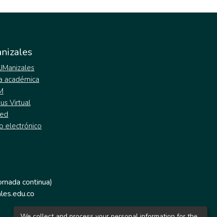
nizales
 UManizales
a académica
M
s Virtual
ed
o electrónico
jornada continua)
les.edu.co
We collect and process your personal information for the