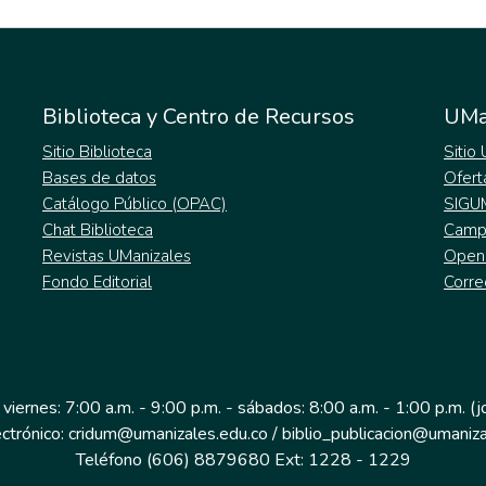
Biblioteca y Centro de Recursos
UMa
Sitio Biblioteca
Sitio
Bases de datos
Ofert
Catálogo Público (OPAC)
SIGU
Chat Biblioteca
Campu
Revistas UManizales
Open
Fondo Editorial
Corre
 viernes: 7:00 a.m. - 9:00 p.m. - sábados: 8:00 a.m. - 1:00 p.m. (
ectrónico: cridum@umanizales.edu.co / biblio_publicacion@umaniza
Teléfono (606) 8879680 Ext: 1228 - 1229