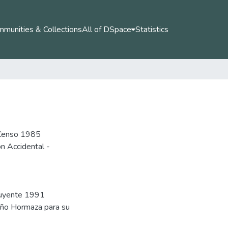
munities & Collections
All of DSpace
Statistics
n Censo 1985
n Accidental -
tuyente 1991
iño Hormaza para su