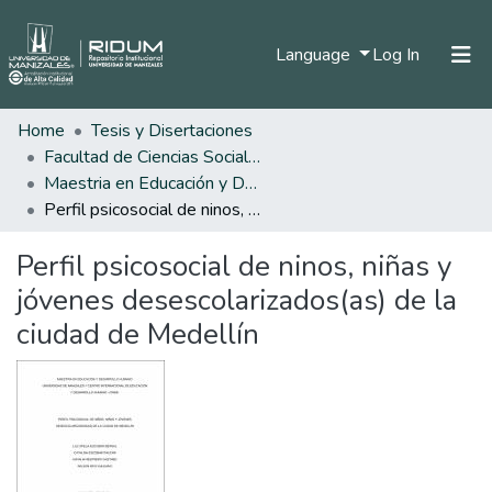
(current)
Language
Log In
Home
Tesis y Disertaciones
Home
Facultad de Ciencias Sociales y Humanas
Communities & Collections
Maestria en Educación y Desarrollo Humano
Perfil psicosocial de ninos, niñas y jóvenes desescolarizados(as) de la ciudad de Medellín
All of DSpace
Perfil psicosocial de ninos, niñas y
Statistics
jóvenes desescolarizados(as) de la
ciudad de Medellín