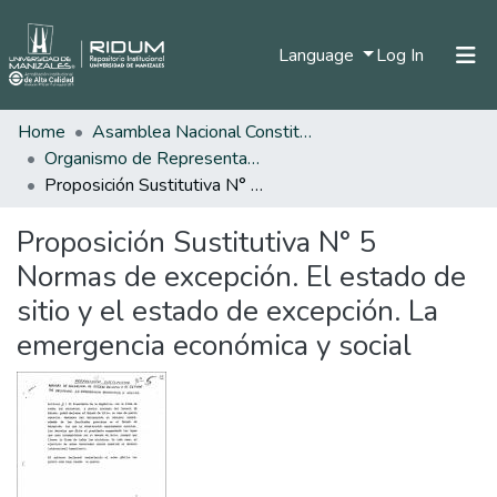
(current)
Language
Log In
Home
Asamblea Nacional Constituyente
Home
Organismo de Representantes Constituyente
Communities & Collections
Proposición Sustitutiva N° 5 Normas de excepción. El estado de sitio y el estado de excepción. La emergencia económica y social
All of DSpace
Proposición Sustitutiva N° 5
Statistics
Normas de excepción. El estado de
sitio y el estado de excepción. La
emergencia económica y social