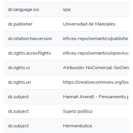
dc.language.iso
spa
dc.publisher
Universidad de Manizales
dc.relation.hasversion
info:eu-repo/semantics/published
dc.rights.accesRights
info:eu-repo/semantics/openAcce
dc.rights.cc
Atribución-NoComercial-SinDeriv
dc.rights.uri
https://creativecommons.org/lice
dc.subject
Hannah Arendt - Pensamiento pol
dc.subject
Sujeto político
dc.subject
Hermenéutica