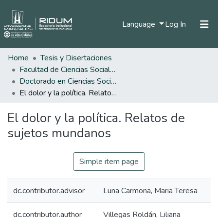
(current)
Language
Log In
Home
Tesis y Disertaciones
Home
Facultad de Ciencias Sociales y Humanas
Communities & Collections
Doctorado en Ciencias Sociales, Niñez y Juventud
El dolor y la política. Relatos de sujetos mundanos
All of DSpace
El dolor y la política. Relatos de
Statistics
sujetos mundanos
Simple item page
dc.contributor.advisor
Luna Carmona, Maria Teresa
dc.contributor.author
Villegas Roldán, Liliana