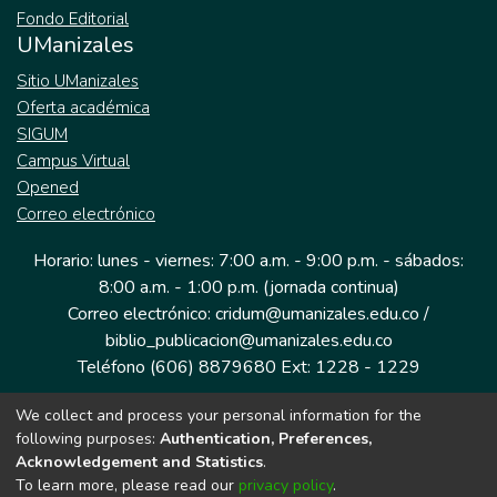
Fondo Editorial
UManizales
Sitio UManizales
Oferta académica
SIGUM
Campus Virtual
Opened
Correo electrónico
Horario: lunes - viernes: 7:00 a.m. - 9:00 p.m. - sábados:
8:00 a.m. - 1:00 p.m. (jornada continua)
Correo electrónico: cridum@umanizales.edu.co /
biblio_publicacion@umanizales.edu.co
Teléfono (606) 8879680 Ext: 1228 - 1229
We collect and process your personal information for the
Dirección: Cra 9 a # 19-03 Edificio histórico, piso 1
following purposes:
Authentication, Preferences,
Manizales, Caldas
Acknowledgement and Statistics
.
Colombia.
To learn more, please read our
privacy policy
.