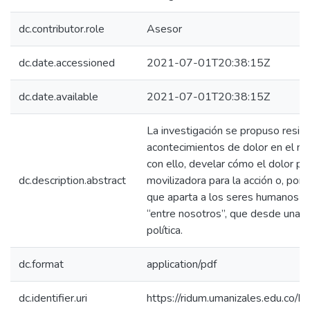
dc.contributor.role
Asesor
dc.date.accessioned
2021-07-01T20:38:15Z
dc.date.available
2021-07-01T20:38:15Z
La investigación se propuso resigni
acontecimientos de dolor en el mun
con ello, develar cómo el dolor p
dc.description.abstract
movilizadora para la acción o, por e
que aparta a los seres humanos de
“entre nosotros”, que desde una p
política.
dc.format
application/pdf
dc.identifier.uri
https://ridum.umanizales.edu.co