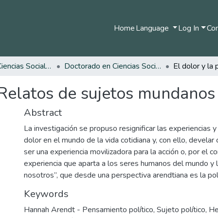
Home
Language
Log In
Com
Facultad de Ciencias Sociales y Humanas
Doctorado en Ciencias Sociales, Niñez y Juventud
a. Relatos de sujetos mundanos
Abstract
La investigación se propuso resignificar las experiencias 
dolor en el mundo de la vida cotidiana y, con ello, devela
ser una experiencia movilizadora para la acción o, por el co
experiencia que aparta a los seres humanos del mundo y lo
nosotros”, que desde una perspectiva arendtiana es la polí
Keywords
Hannah Arendt - Pensamiento político
,
Sujeto político
,
He