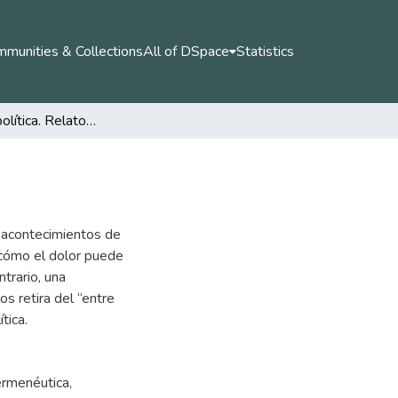
munities & Collections
All of DSpace
Statistics
El dolor y la política. Relatos de sujetos mundanos
y acontecimientos de
r cómo el dolor puede
ntrario, una
s retira del “entre
tica.
rmenéutica
,