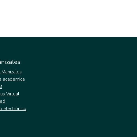
nizales
 UManizales
a académica
M
s Virtual
ed
o electrónico