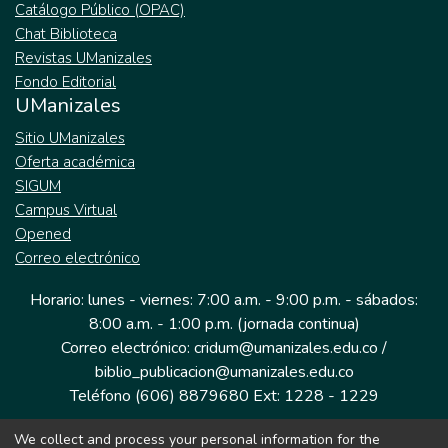
Catálogo Público (OPAC)
Chat Biblioteca
Revistas UManizales
Fondo Editorial
UManizales
Sitio UManizales
Oferta académica
SIGUM
Campus Virtual
Opened
Correo electrónico
Horario: lunes - viernes: 7:00 a.m. - 9:00 p.m. - sábados:
8:00 a.m. - 1:00 p.m. (jornada continua)
Correo electrónico: cridum@umanizales.edu.co /
biblio_publicacion@umanizales.edu.co
Teléfono (606) 8879680 Ext: 1228 - 1229
We collect and process your personal information for the
Dirección: Cra 9 a # 19-03 Edificio histórico, piso 1