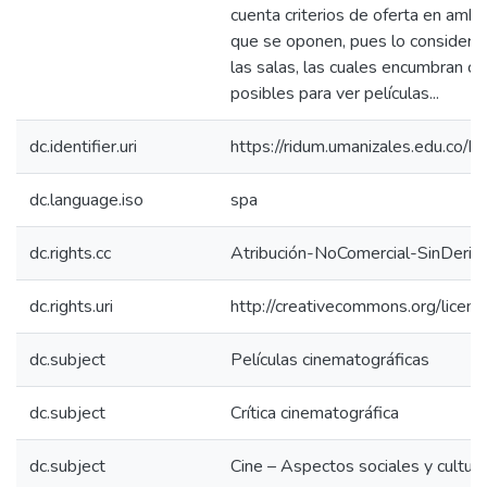
cuenta criterios de oferta en amb
que se oponen, pues lo consideran
las salas, las cuales encumbran c
posibles para ver películas...
dc.identifier.uri
https://ridum.umanizales.edu.co
dc.language.iso
spa
dc.rights.cc
Atribución-NoComercial-SinDeriv
dc.rights.uri
http://creativecommons.org/licens
dc.subject
Películas cinematográficas
dc.subject
Crítica cinematográfica
dc.subject
Cine – Aspectos sociales y cultur