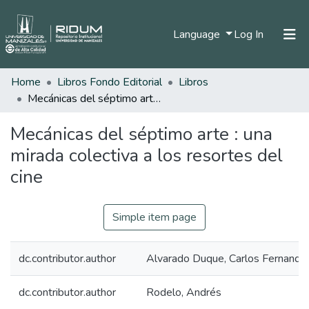
(current)
Language
Log In
Home
Libros Fondo Editorial
Libros
Home
Mecánicas del séptimo arte : una mirada colectiva a los resortes del cine
Communities & Collections
Mecánicas del séptimo arte : una
All of DSpace
mirada colectiva a los resortes del
Statistics
cine
Simple item page
dc.contributor.author
Alvarado Duque, Carlos Fernando
dc.contributor.author
Rodelo, Andrés