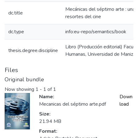
Mecánicas del séptimo arte : una m
dc.title
resortes del cine
dc.type
info:eu-repo/semantics/book
Libro (Producción editorial) Facult
thesis.degree.discipline
Humanas, Universidad de Manizal
Files
Original bundle
Now showing
1 - 1 of 1
Name:
Down
Mecanicas del séptimo arte.pdf
load
Size:
21.94 MB
Format: