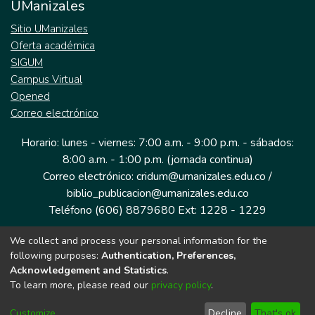
UManizales
Sitio UManizales
Oferta académica
SIGUM
Campus Virtual
Opened
Correo electrónico
Horario: lunes - viernes: 7:00 a.m. - 9:00 p.m. - sábados:
8:00 a.m. - 1:00 p.m. (jornada continua)
Correo electrónico: cridum@umanizales.edu.co /
biblio_publicacion@umanizales.edu.co
Teléfono (606) 8879680 Ext: 1228 - 1229
We collect and process your personal information for the
Dirección: Cra 9 a # 19-03 Edificio histórico, piso 1
following purposes:
Authentication, Preferences,
Manizales, Caldas
Acknowledgement and Statistics
.
Colombia.
To learn more, please read our
privacy policy
.
Customize
Decline
That's ok