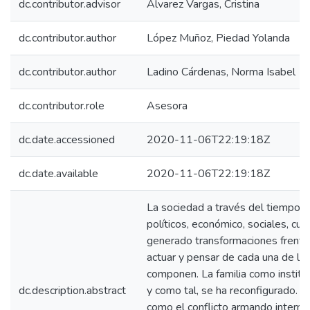
dc.contributor.advisor
Álvarez Vargas, Cristina
dc.contributor.author
López Muñoz, Piedad Yolanda
dc.contributor.author
Ladino Cárdenas, Norma Isabel
dc.contributor.role
Asesora
dc.date.accessioned
2020-11-06T22:19:18Z
dc.date.available
2020-11-06T22:19:18Z
La sociedad a través del tiempo h
políticos, económico, sociales, cul
generado transformaciones frente 
actuar y pensar de cada una de las
componen. La familia como instituc
dc.description.abstract
y como tal, se ha reconfigurado. 
como el conflicto armando interno