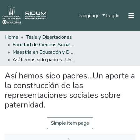
(current)
Language
Log In
Home
Tesis y Disertaciones
Home
Facultad de Ciencias Sociales y Humanas
Communities & Collections
Maestria en Educación y Desarrollo Humano
Así hemos sido padres...Un aporte a la construcción de las representaciones sociales sobre paternidad.
All of DSpace
Así hemos sido padres...Un aporte a
Statistics
la construcción de las
representaciones sociales sobre
paternidad.
Simple item page