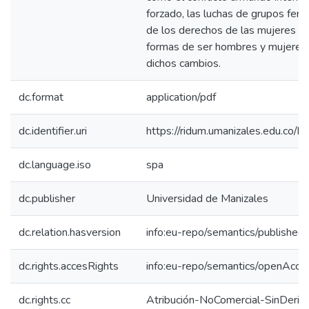
forzado, las luchas de grupos femin
de los derechos de las mujeres y 
formas de ser hombres y mujeres,
dichos cambios.
dc.format
application/pdf
dc.identifier.uri
https://ridum.umanizales.edu.co
dc.language.iso
spa
dc.publisher
Universidad de Manizales
dc.relation.hasversion
info:eu-repo/semantics/published
dc.rights.accesRights
info:eu-repo/semantics/openAcce
dc.rights.cc
Atribución-NoComercial-SinDeriv