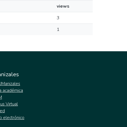
views
3
1
nizales
 UManizales
a académica
M
s Virtual
ed
o electrónico