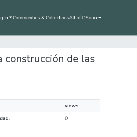
g In
Communities & Collections
All of DSpace
a construcción de las
views
idad.
0