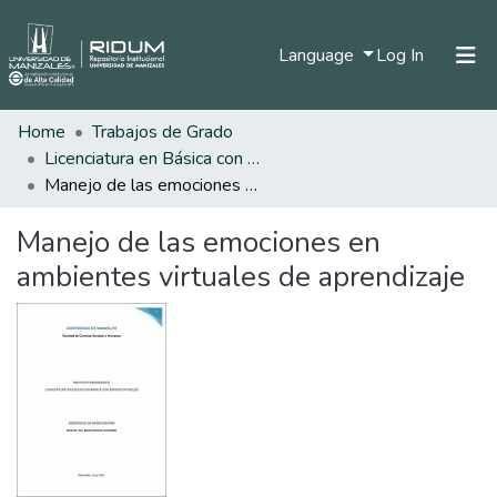
(current)
Language
Log In
Home
Trabajos de Grado
Home
Licenciatura en Básica con Énfasis en Inglés
Communities & Collections
Manejo de las emociones en ambientes virtuales de aprendizaje
All of DSpace
Manejo de las emociones en
Statistics
ambientes virtuales de aprendizaje