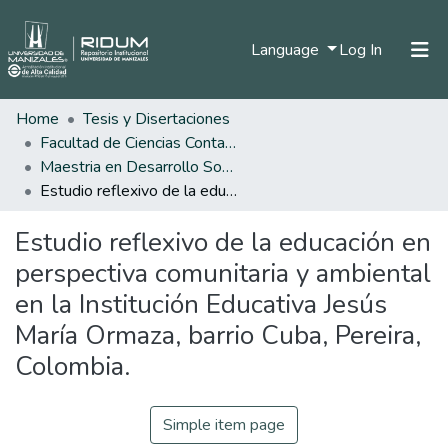
(current)
Language
Log In
Home
Tesis y Disertaciones
Home
Facultad de Ciencias Contables Económicas y Administrativas
Communities & Collections
Maestria en Desarrollo Sostenible y Medio Ambiente
Estudio reflexivo de la educación en perspectiva comunitaria y ambiental en la Institución Educativa Jesús María Ormaza, barrio Cuba, Pereira, Colombia.
All of DSpace
Estudio reflexivo de la educación en
Statistics
perspectiva comunitaria y ambiental
en la Institución Educativa Jesús
María Ormaza, barrio Cuba, Pereira,
Colombia.
Simple item page