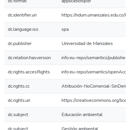
dc.format
application/pdf
dc.identifier.uri
https://ridum.umanizales.edu.co
dc.language.iso
spa
dc.publisher
Universidad de Manizales
dc.relation.hasversion
info:eu-repo/semantics/published
dc.rights.accesRights
info:eu-repo/semantics/openAcce
dc.rights.cc
Atribución-NoComercial-SinDeriv
dc.rights.uri
https://creativecommons.org/lice
dc.subject
Educación ambiental
dc.subject
Gestión ambiental