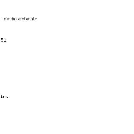
l - medio ambiente
851
d.es 