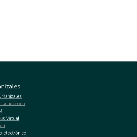
nizales
 UManizales
a académica
M
s Virtual
ed
o electrónico