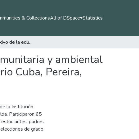
munities & Collections
All of DSpace
Statistics
Estudio reflexivo de la educación en perspectiva comunitaria y ambiental en la Institución Educativa Jesús María Ormaza, barrio Cuba, Pereira, Colombia.
omunitaria y ambiental
rio Cuba, Pereira,
e la Institución
lda. Participaron 65
, estudiantes, padres
selecciones de grado