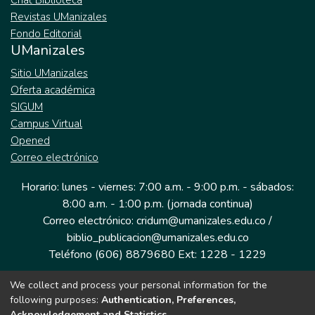
Chat Biblioteca
Revistas UManizales
Fondo Editorial
UManizales
Sitio UManizales
Oferta académica
SIGUM
Campus Virtual
Opened
Correo electrónico
Horario: lunes - viernes: 7:00 a.m. - 9:00 p.m. - sábados:
8:00 a.m. - 1:00 p.m. (jornada continua)
Correo electrónico: cridum@umanizales.edu.co /
biblio_publicacion@umanizales.edu.co
Teléfono (606) 8879680 Ext: 1228 - 1229
We collect and process your personal information for the
Dirección: Cra 9 a # 19-03 Edificio histórico, piso 1
following purposes:
Authentication, Preferences,
Manizales, Caldas
Acknowledgement and Statistics
.