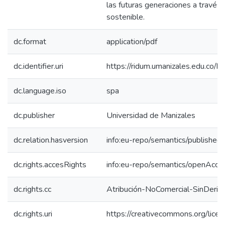
las futuras generaciones a través 
sostenible.
dc.format
application/pdf
dc.identifier.uri
https://ridum.umanizales.edu.co
dc.language.iso
spa
dc.publisher
Universidad de Manizales
dc.relation.hasversion
info:eu-repo/semantics/published
dc.rights.accesRights
info:eu-repo/semantics/openAcce
dc.rights.cc
Atribución-NoComercial-SinDeriv
dc.rights.uri
https://creativecommons.org/lice