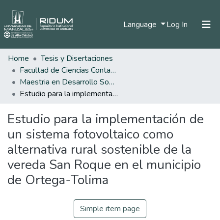
(current)
Language
Log In
Home
Tesis y Disertaciones
Home
Facultad de Ciencias Contables Económicas y Administrativas
Communities & Collections
Maestria en Desarrollo Sostenible y Medio Ambiente
Estudio para la implementación de un sistema fotovoltaico como alternativa rural sostenible de la vereda San Roque en el municipio de Ortega-Tolima
All of DSpace
Estudio para la implementación de
Statistics
un sistema fotovoltaico como
alternativa rural sostenible de la
vereda San Roque en el municipio
de Ortega-Tolima
Simple item page