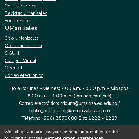
Chat Biblioteca
Revistas UManizales
Fondo Editorial
UManizales
Sitio UManizales
Oferta académica
SIGUM
Campus Virtual
Opened
Correo electrónico
Horario: lunes - viernes: 7:00 a.m. - 9:00 p.m. - sábados:
8:00 a.m. - 1:00 p.m. (jornada continua)
Correo electrónico: cridum@umanizales.edu.co /
biblio_publicacion@umanizales.edu.co
Teléfono (606) 8879680 Ext: 1228 - 1229
We collect and process your personal information for the
Dirección: Cra 9 a # 19-03 Edificio histórico, piso 1
following purposes:
Authentication, Preferences,