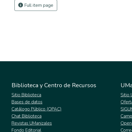
Full item page
Biblioteca y Centro de Recursos
UMa
Sitio Biblioteca
Sitio
Bases de datos
Ofert
Catálogo Público (OPAC)
SIGU
Chat Biblioteca
Campu
Revistas UManizales
Open
Fondo Editorial
Corre