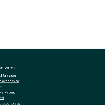
nizales
 UManizales
a académica
M
s Virtual
ed
o electrónico