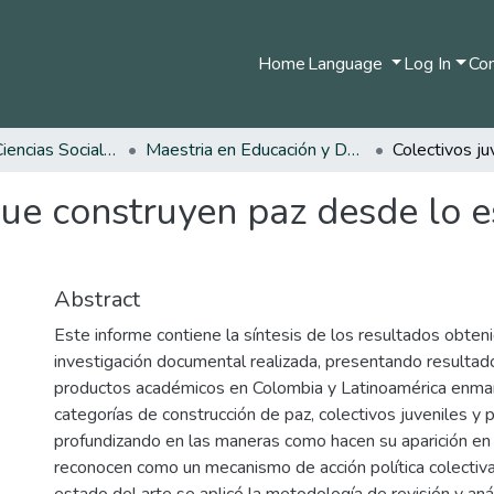
Home
Language
Log In
Com
Facultad de Ciencias Sociales y Humanas
Maestria en Educación y Desarrollo Humano
ue construyen paz desde lo est
Abstract
Este informe contiene la síntesis de los resultados obten
investigación documental realizada, presentando resultado
productos académicos en Colombia y Latinoamérica enma
categorías de construcción de paz, colectivos juveniles y p
profundizando en las maneras como hacen su aparición en 
reconocen como un mecanismo de acción política colectiv
estado del arte se aplicó la metodología de revisión y aná