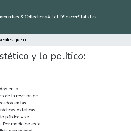
munities & Collections
All of DSpace
Statistics
Colectivos juveniles que construyen paz desde lo estético y lo político: estado del arte
ético y lo político:
idos en la
s de la revisión de
rcados en las
rácticas estéticas,
lo público y se
a. Por medio de este
lisis documental,