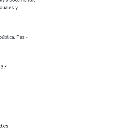
iduales y
pública
,
Paz -
337
d.es 