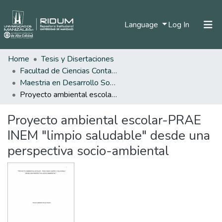
(current)
Language
Log In
Home
Tesis y Disertaciones
Home
Facultad de Ciencias Contables Económicas y Administrativas
Communities & Collections
Maestria en Desarrollo Sostenible y Medio Ambiente
Proyecto ambiental escolar-PRAE INEM "limpio saludable" desde una perspectiva socio-ambiental
All of DSpace
Proyecto ambiental escolar-PRAE
Statistics
INEM "limpio saludable" desde una
perspectiva socio-ambiental