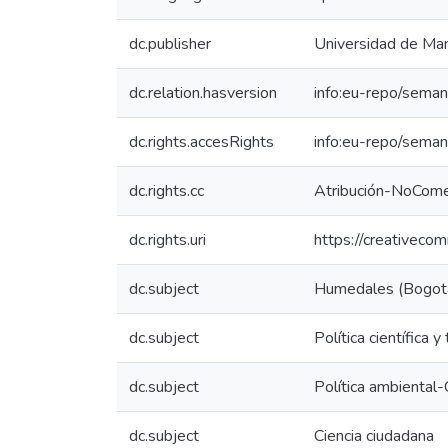
dc.publisher
Universidad de Man
dc.relation.hasversion
info:eu-repo/seman
dc.rights.accesRights
info:eu-repo/sema
dc.rights.cc
Atribución-NoComer
dc.rights.uri
https://creativeco
dc.subject
Humedales (Bogot
dc.subject
Política científica 
dc.subject
Política ambiental
dc.subject
Ciencia ciudadana