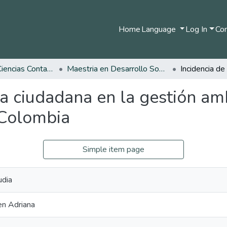
Home
Language
Log In
Com
Facultad de Ciencias Contables Económicas y Administrativas
Maestria en Desarrollo Sostenible y Medio Ambiente
cia ciudadana en la gestión a
 Colombia
Simple item page
udia
en Adriana