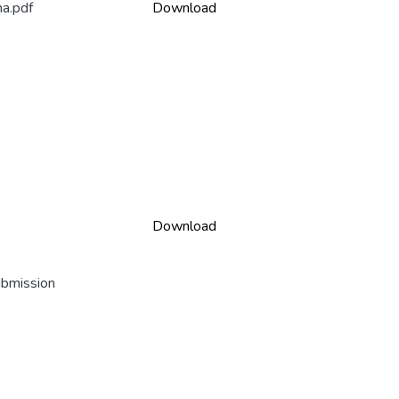
a.pdf
Download
Download
ubmission