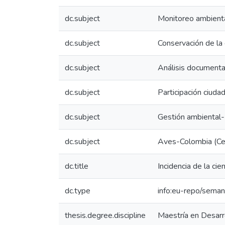
dc.subject
Monitoreo ambient
dc.subject
Conservación de la 
dc.subject
Análisis documenta
dc.subject
Participación ciuda
dc.subject
Gestión ambiental
dc.subject
Aves-Colombia (Ce
dc.title
Incidencia de la ci
dc.type
info:eu-repo/seman
thesis.degree.discipline
Maestría en Desarr