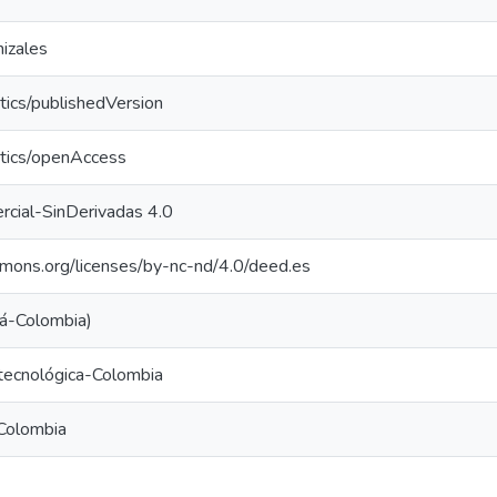
izales
tics/publishedVersion
ntics/openAccess
cial-SinDerivadas 4.0
mmons.org/licenses/by-nc-nd/4.0/deed.es
á-Colombia)
y tecnológica-Colombia
-Colombia