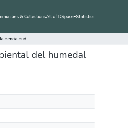
munities & Collections
All of DSpace
Statistics
Incidencia de la ciencia ciudadana en la gestión ambiental del humedal de Córdoba, Bogotá. Colombia
mbiental del humedal