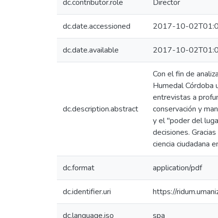
dc.contributor.role
Director
dc.date.accessioned
2017-10-02T01:0
dc.date.available
2017-10-02T01:0
Con el fin de analiz
Humedal Córdoba ub
entrevistas a prof
dc.description.abstract
conservación y man
y el "poder del lug
decisiones. Gracias
ciencia ciudadana e
dc.format
application/pdf
dc.identifier.uri
https://ridum.uma
dc.language.iso
spa