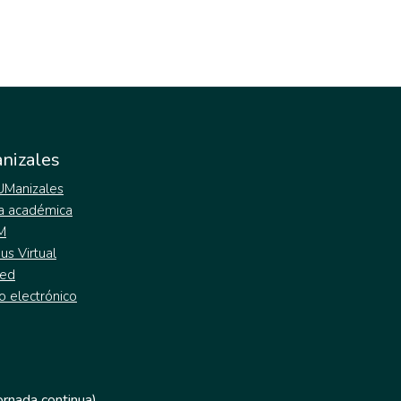
nizales
 UManizales
a académica
M
s Virtual
ed
o electrónico
jornada continua)