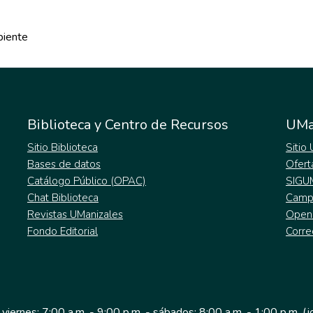
biente
Biblioteca y Centro de Recursos
UMa
Sitio Biblioteca
Sitio
Bases de datos
Ofert
Catálogo Público (OPAC)
SIGU
Chat Biblioteca
Campu
Revistas UManizales
Open
Fondo Editorial
Corre
 viernes: 7:00 a.m. - 9:00 p.m. - sábados: 8:00 a.m. - 1:00 p.m. (