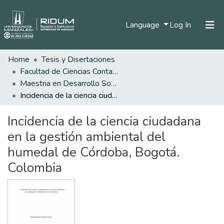
(current)
Language
Log In
Home
Tesis y Disertaciones
Home
Facultad de Ciencias Contables Económicas y Administrativas
Communities & Collections
Maestria en Desarrollo Sostenible y Medio Ambiente
Incidencia de la ciencia ciudadana en la gestión ambiental del humedal de Córdoba, Bogotá. Colombia
All of DSpace
Incidencia de la ciencia ciudadana
Statistics
en la gestión ambiental del
humedal de Córdoba, Bogotá.
Colombia