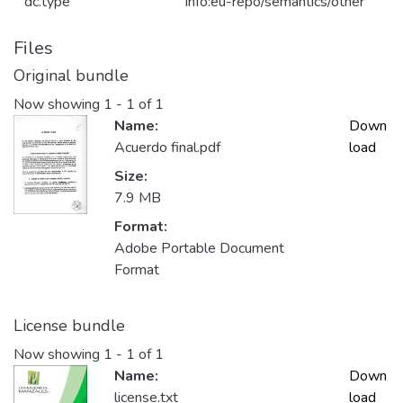
dc.type
info:eu-repo/semantics/other
Files
Original bundle
Now showing
1 - 1 of 1
Name:
Down
Acuerdo final.pdf
load
Size:
7.9 MB
Format:
Adobe Portable Document
Format
License bundle
Now showing
1 - 1 of 1
Name:
Down
license.txt
load