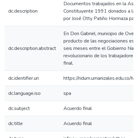
Documentos trabajados en la Asa
dc.description
Constituyente 1991 donados a la 
por José Otty Patiño Hormaza para 
En Don Gabriel, municipio de Ovej
producto de las negociaciones esta
dc.description.abstract
seis meses entre el Gobierno Nacio
revolucionario de los trabajadores
final.
dc.identifier.uri
https://ridum.umanizales.edu.co/
dc.language.iso
spa
dc.subject
Acuerdo final
dc.title
Acuerdo final