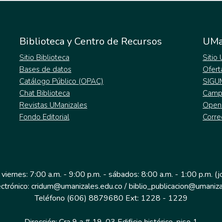
Biblioteca y Centro de Recursos
UMa
Sitio Biblioteca
Sitio
Bases de datos
Ofert
Catálogo Público (OPAC)
SIGU
Chat Biblioteca
Campu
Revistas UManizales
Open
Fondo Editorial
Corre
 viernes: 7:00 a.m. - 9:00 p.m. - sábados: 8:00 a.m. - 1:00 p.m. (
ectrónico: cridum@umanizales.edu.co / biblio_publicacion@umaniza
Teléfono (606) 8879680 Ext: 1228 - 1229
Dirección: Cra 9 a # 19-03 Edificio histórico, piso 1