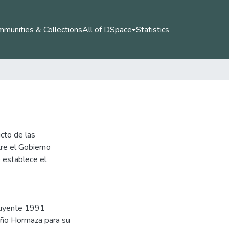
munities & Collections
All of DSpace
Statistics
cto de las
re el Gobierno
e establece el
tuyente 1991
iño Hormaza para su