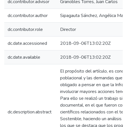
dc.contributor.advisor
Granobles Torres, Juan Carlos
dc.contributor.author
Sipagauta Sánchez, Angélica Marí
dc.contributor.role
Director
dc.date.accessioned
2018-09-06T13:02:20Z
dc.date.available
2018-09-06T13:02:20Z
El propósito del artículo, es cono
poblacional y las demandas que e
obligado a pensar en que la Infrae
involucrar mayores acciones tendie
Para ello se realizó un trabajo sis
documental, en el que fueron cons
dc.description.abstract
científicos relacionados con el te
Sostenible, haciendo un análisis cua
los que se destaca que los progr