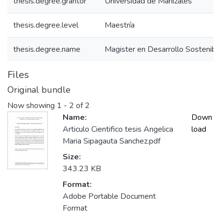
thesis.degree.grantor
Universidad de Manizales
thesis.degree.level
Maestría
thesis.degree.name
Magister en Desarrollo Sostenib
Files
Original bundle
Now showing
1 - 2 of 2
Name:
Down
Articulo Cientifico tesis Angelica
load
Maria Sipagauta Sanchez.pdf
Size:
343.23 KB
Format:
Adobe Portable Document
Format