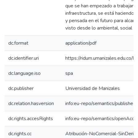
que se han empezado a trabajar e
infraestructura, se está haciendo
y pensada en el futuro para alcanz
visto desde lo ambiental, social y
dc.format
application/pdf
dc.identifier.uri
https://ridum.umanizales.edu.co
dc.language.iso
spa
dc.publisher
Universidad de Manizales
dc.relation.hasversion
info:eu-repo/semantics/published
dc.rights.accesRights
info:eu-repo/semantics/openAcce
dc.rights.cc
Atribución-NoComercial-SinDeriv