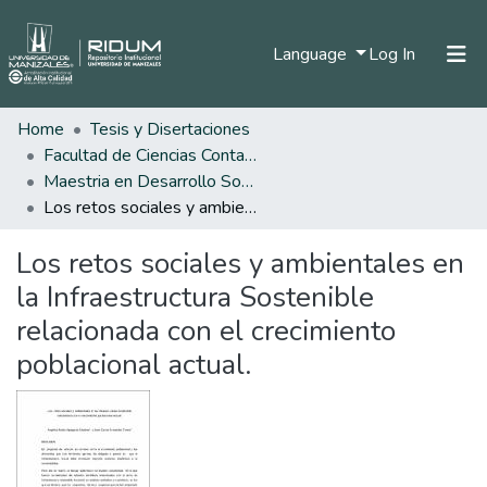
(current)
Language
Log In
Home
Tesis y Disertaciones
Home
Facultad de Ciencias Contables Económicas y Administrativas
Communities & Collections
Maestria en Desarrollo Sostenible y Medio Ambiente
Los retos sociales y ambientales en la Infraestructura Sostenible relacionada con el crecimiento poblacional actual.
All of DSpace
Los retos sociales y ambientales en
Statistics
la Infraestructura Sostenible
relacionada con el crecimiento
poblacional actual.