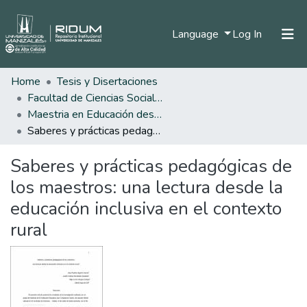
(current)
Language
Log In
Home
Tesis y Disertaciones
Home
Facultad de Ciencias Sociales y Humanas
Communities & Collections
Maestria en Educación desde la Diversidad
Saberes y prácticas pedagógicas de los maestros: una lectura desde la educación inclusiva en el contexto rural
All of DSpace
Saberes y prácticas pedagógicas de
Statistics
los maestros: una lectura desde la
educación inclusiva en el contexto
rural