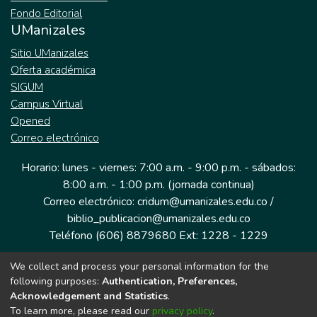
Fondo Editorial
UManizales
Sitio UManizales
Oferta académica
SIGUM
Campus Virtual
Opened
Correo electrónico
Horario: lunes - viernes: 7:00 a.m. - 9:00 p.m. - sábados:
8:00 a.m. - 1:00 p.m. (jornada continua)
Correo electrónico: cridum@umanizales.edu.co /
biblio_publicacion@umanizales.edu.co
Teléfono (606) 8879680 Ext: 1228 - 1229
We collect and process your personal information for the
Dirección: Cra 9 a # 19-03 Edificio histórico, piso 1
following purposes:
Authentication, Preferences,
Manizales, Caldas
Acknowledgement and Statistics
.
Colombia.
To learn more, please read our
privacy policy
.