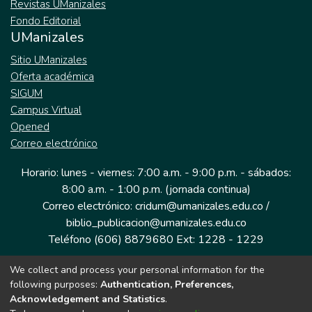
Revistas UManizales
Fondo Editorial
UManizales
Sitio UManizales
Oferta académica
SIGUM
Campus Virtual
Opened
Correo electrónico
Horario: lunes - viernes: 7:00 a.m. - 9:00 p.m. - sábados:
8:00 a.m. - 1:00 p.m. (jornada continua)
Correo electrónico: cridum@umanizales.edu.co /
biblio_publicacion@umanizales.edu.co
Teléfono (606) 8879680 Ext: 1228 - 1229
We collect and process your personal information for the
Dirección: Cra 9 a # 19-03 Edificio histórico, piso 1
following purposes:
Authentication, Preferences,
Manizales, Caldas
Acknowledgement and Statistics
.
Colombia.