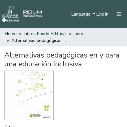
(current)
Language
Log In
Home
Libros Fondo Editorial
Libros
Home
Alternativas pedagógicas en y para una educación inclusiva
Communities & Collections
Alternativas pedagógicas en y para
All of DSpace
una educación inclusiva
Statistics