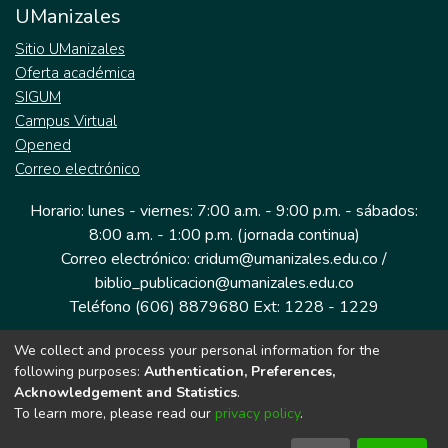
UManizales
Sitio UManizales
Oferta académica
SIGUM
Campus Virtual
Opened
Correo electrónico
Horario: lunes - viernes: 7:00 a.m. - 9:00 p.m. - sábados:
8:00 a.m. - 1:00 p.m. (jornada continua)
Correo electrónico: cridum@umanizales.edu.co /
biblio_publicacion@umanizales.edu.co
Teléfono (606) 8879680 Ext: 1228 - 1229
We collect and process your personal information for the
Dirección: Cra 9 a # 19-03 Edificio histórico, piso 1
following purposes:
Authentication, Preferences,
Manizales, Caldas
Acknowledgement and Statistics
.
Colombia.
To learn more, please read our
privacy policy
.